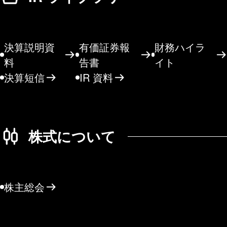
決算説明資
有価証券報
財務ハイラ
料
告書
イト
決算短信
IR 資料
株式について
株主総会