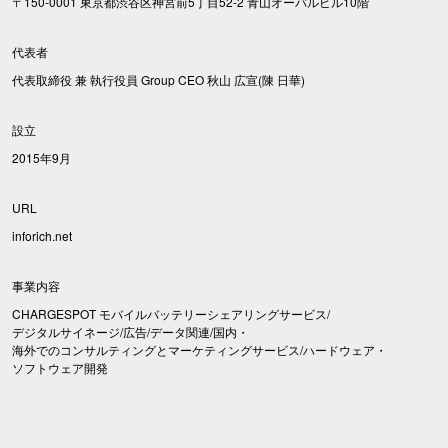
〒150-0001 東京都渋谷区神宮前5丁目52-2 青山オーバルビル10階
代表者
代表取締役 兼 執行役員 Group CEO 秋山 広宣(陳 日華)
設立
2015年9月
URL
inforich.net
事業内容
CHARGESPOT モバイルバッテリーシェアリングサービス/
デジタルサイネージ/広告/データ関連/国内・
海外でのコンサルティングとマーケティングサービス/ハードウェア・
ソフトウェア開発