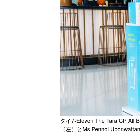
タイ7-Eleven The Tara CP All
（左）とMs.Pennoi Ubonwattana,