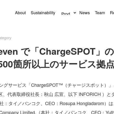
About
Sustainability
News
Team
Re
tegory
even で「ChargeSPO
2500箇所以上のサービス拠
グサービス「ChargeSPOT™（チャージスポット）
谷区、代表取締役社長：秋山 広宣、以下 INFORICH 
d（本社：タイ／バンコク、CEO：Rosupa Hongladarom
 Company Limited,（本社：タイ／バンコク、CEO：Yuth