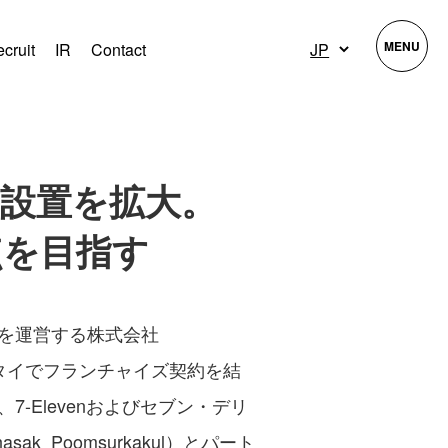
MENU
cruit
IR
Contact
T」の設置を拡大。
点を目指す
」を運営する株式会社
）とタイでフランチャイズ契約を結
）は、7-Elevenおよびセブン・デリ
asak Poomsurkakul）とパート