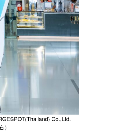
ESPOT(Thailand) Co.,Ltd.
d（右）