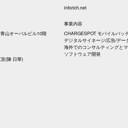
inforich.net
事業内容
-2 青山オーバルビル10階
CHARGESPOT モバイルバ
デジタルサイネージ/広告/デー
海外でのコンサルティングとマ
ソフトウェア開発
広宣(陳 日華)