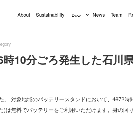
About
Sustainability
News
Team
Re
egory
日16時10分ごろ発生した石
た。 対象地域のバッテリースタンドにおいて、
48
72時
した)は無料でバッテリーをご利用いただけます。身の回