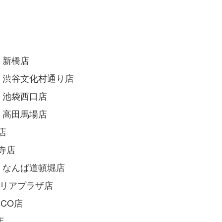
S 新橋店
GUS 渋谷文化村通り店
US 池袋西口店
US 高田馬場店
店
寺店
GUS なんば道頓堀店
ソラリアプラザ店
ARCO店
店