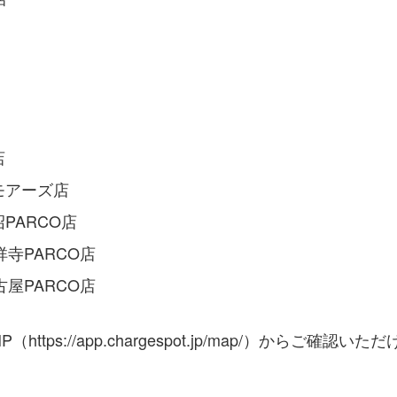
店
川崎モアーズ店
田沼PARCO店
吉祥寺PARCO店
名古屋PARCO店
ps://app.chargespot.jp/map/）からご確認いた