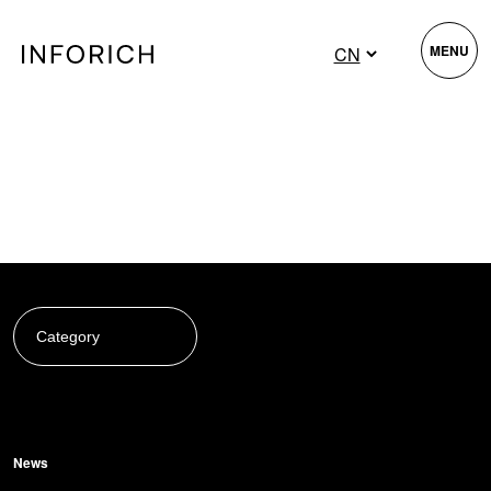
MENU
News
News