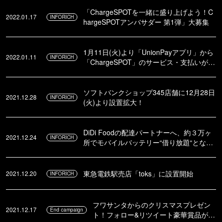
「ChargeSPOTを一緒に盛り上げよう！C
2022.01.17
INFORICH
hargeSPOTアンバサダー 第1弾」大募集
1月11日(火)より「UnionPayアプリ」から
2022.01.11
INFORICH
「ChargeSPOT」のサービス・支払いが利
用可能に
ソフトバンクショップ345店舗に12月28日
2021.12.28
INFORICH
(火)より設置拡大！
DiDi Foodの配達パートナーへ、約３万ヶ
2021.12.24
INFORICH
所でモバイルバッテリー“借り放題“とな
る、サブスクプランの提供をテスト運用開
始
東急電鉄駅売店「toks」に設置開始
2021.12.20
INFORICH
フワサンタからのクリスマスプレゼン
2021.12.17
End campaign
ト！フォロー&リツイート豪華賞品が当