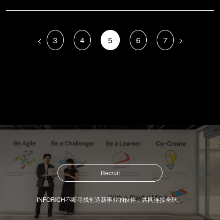
<
3
4
5
6
7
>
Recruit
INFORICH不断寻找创造新事业的伙伴，共同连接全球。