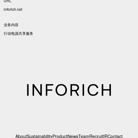
URL
inforich.net
业务内容
行动电源共享服务
About
Sustainability
Product
News
Team
Recruit
IR
Contact