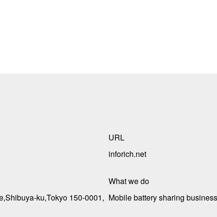
URL
inforich.net
What we do
e,Shibuya-ku,Tokyo 150-0001,
Mobile battery sharing busines