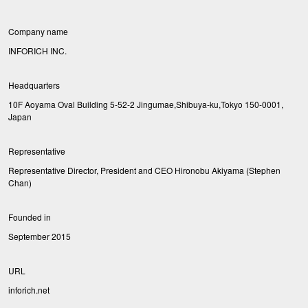
Company name
INFORICH INC.
Headquarters
10F Aoyama Oval Building 5-52-2 Jingumae,Shibuya-ku,Tokyo 150-0001,
Japan
Representative
Representative Director, President and CEO Hironobu Akiyama (Stephen
Chan)
Founded in
September 2015
URL
inforich.net