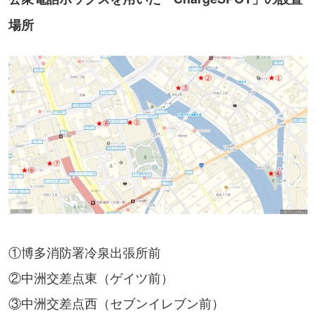
場所
①博多消防署冷泉出張所前
②中洲交差点東（ゲイツ前）
③中洲交差点西（セブンイレブン前）