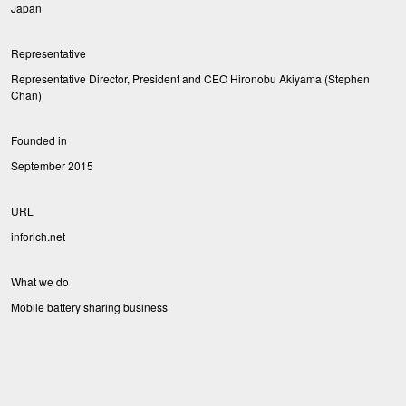
Japan
Representative
Representative Director, President and CEO Hironobu Akiyama (Stephen
Chan)
Founded in
September 2015
URL
inforich.net
What we do
Mobile battery sharing business