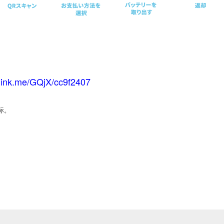
elink.me/GQjX/cc9f2407
商标。