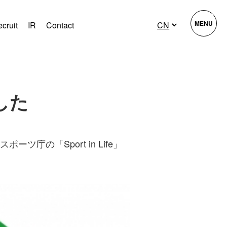
MENU
cruit
IR
Contact
ました
庁の「Sport in Life」